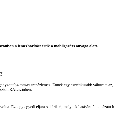
azonban a lemezborítást értik a mobilgarázs anyaga alatt.
?
anyzott 0,4 mm-es trapézlemez. Ennek egy esztétikusabb változata az, am
lasztott RAL színben.
lna. Ezt egy egyedi eljárással érik el, melynek hatására famintázatú le