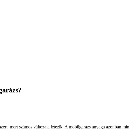
garázs?
ért, mert számos változata létezik. A mobilgarázs anyaga azonban min