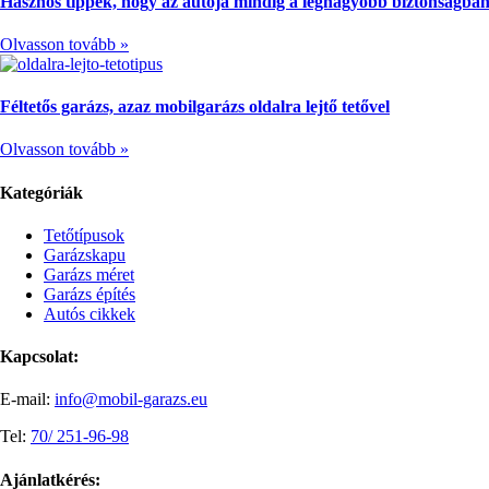
Hasznos tippek, hogy az autója mindig a legnagyobb biztonságban
Olvasson tovább »
Féltetős garázs, azaz mobilgarázs oldalra lejtő tetővel
Olvasson tovább »
Kategóriák
Tetőtípusok
Garázskapu
Garázs méret
Garázs építés
Autós cikkek
Kapcsolat:
E-mail:
info@mobil-garazs.eu
Tel:
70/ 251-96-98
Ajánlatkérés: