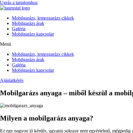
Ugrás a tartalomhoz
Mobilgarázs, lemezgarázs cikkek
Mobilgarázs árak
Galéria
Mobilgarázs kapcsolat
Menü
Mobilgarázs, lemezgarázs cikkek
Mobilgarázs árak
Galéria
Mobilgarázs kapcsolat
Ajánlatkérés
Mobilgarázs anyaga – miből készül a mobil
Milyen a mobilgarázs anyaga?
Ez egy nagyon jó kérdés, ugyanis sokszor nem egyértelmű, mégpedig az