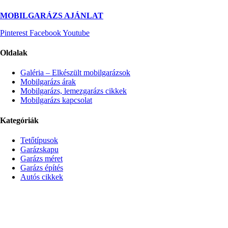
MOBILGARÁZS AJÁNLAT
Pinterest
Facebook
Youtube
Oldalak
Galéria – Elkészült mobilgarázsok
Mobilgarázs árak
Mobilgarázs, lemezgarázs cikkek
Mobilgarázs kapcsolat
Kategóriák
Tetőtípusok
Garázskapu
Garázs méret
Garázs építés
Autós cikkek