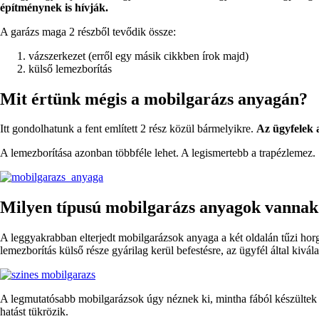
építménynek is hívják.
A garázs maga 2 részből tevődik össze:
vázszerkezet (erről egy másik cikkben írok majd)
külső lemezborítás
Mit értünk mégis a mobilgarázs anyagán?
Itt gondolhatunk a fent említett 2 rész közül bármelyikre.
Az ügyfelek 
A lemezborítása azonban többféle lehet. A legismertebb a trapézlemez.
Milyen típusú mobilgarázs anyagok vannak
A leggyakrabban elterjedt mobilgarázsok anyaga a két oldalán tűzi horg
lemezborítás külső része gyárilag kerül befestésre, az ügyfél által kivá
A legmutatósabb mobilgarázsok úgy néznek ki, mintha fából készültek vo
hatást tükrözik.